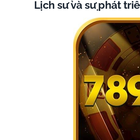
Lịch sử và sự phát tr