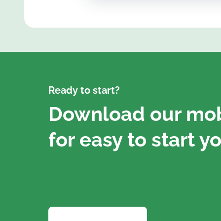
Ready to start?
Download our mob
for easy to start y