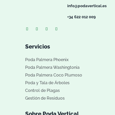
info@podavertical.es
+34 622 012 009
Servicios
Poda Palmera Phoenix
Poda Palmera Washingtonia
Poda Palmera Coco Plumoso
Poda y Tala de Árboles
Control de Plagas
Gestión de Residuos
Sobre Poda Vertical