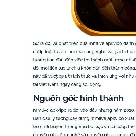
Sự ra đời và phát triển của mmlive apkvipo đánh
cược trực tuyến, nơi mà công nghệ và giải trí h
tưởng ban đầu đến việc trở thành một trong nhữ
đổi mới liên tục là chìa khóa dẫn đến thành công
này đã vượt qua thách thức và thích ứng với nhu c
tại Việt Nam ngày càng sôi động.
Nguồn gốc hình thành
mmlive apkvipo ra đời vào đầu những năm 2010, 
Ban đầu, ý tưởng xây dựng mmlive apkvipo xuất p
trò chơi truyền thống như bài bạc và cá cược thể
chuyên gia công nghệ và chuyên gia cá cược, đã