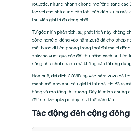
roulette, nhưng nhanh chóng mở rộng sang các 
tác với các nhà cung cấp lớn, dẫn đến sự ra mắt
thư viện giải trí đa dạng nhất.
Từ góc nhìn phân tích, sự phát triển này không ch
công nghệ di động vào năm 2018 đã cho phép ngư
một bước đi tiên phong trong thời đại mà di động 
apkvipo vượt qua các đối thủ bằng cách ưu tiên tr
năng như chơi nhanh mà không cần tải ứng dụng
Hơn nữa, đại dịch COVID-19 vào năm 2020 đã trở
mạnh mẽ nhờ nhu cầu giải trí tại nhà. Họ đã ra m
hàng và mở rộng thị trường. Đây là minh chứng c
để mmlive apkvipo duy trì vị thế dẫn đầu.
Tác động đến cộng đồng 