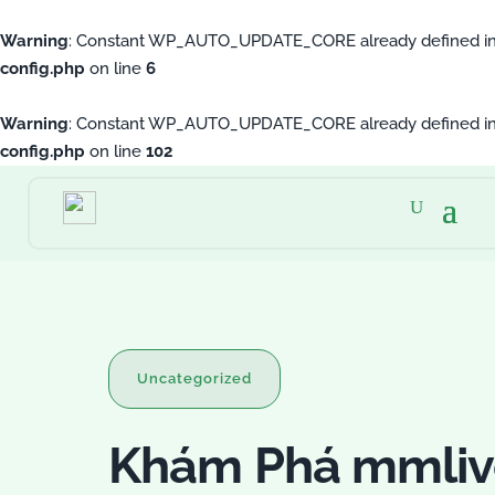
Warning
: Constant WP_AUTO_UPDATE_CORE already defined i
config.php
on line
6
Warning
: Constant WP_AUTO_UPDATE_CORE already defined i
config.php
on line
102
Uncategorized
Khám Phá mmlive