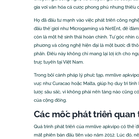
gia với văn hóa cá cược phong phú nhưng thiếu cá
Họ đã đầu tư mạnh vào việc phát triển công ngh
đầu thế giới như Microgaming và NetEnt, để đả
còn là một hệ sinh thái hoàn chỉnh. Từ góc nhìn c
phương và công nghệ hiện đại là một bước đi th
phần. Điều này không chỉ mang lại lợi ích cho ng
trực tuyến tại Việt Nam.
Trong bối cảnh pháp lý phức tạp, mmlive apkvipo
vực như Curacao hoặc Malta, giúp họ duy trì tính
lược sâu sắc, vì không phải nền tảng nào cũng có 
của cộng đồng.
Các mốc phát triển quan 
Quá trình phát triển của mmlive apkvipo có thể đư
mắt phiên bản đầu tiên vào năm 2012. Lúc đó, nền